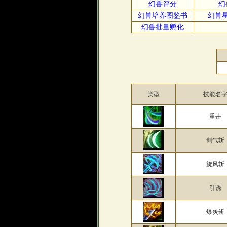
幻兽评分
幻
幻兽培养图鉴书
幻兽
幻兽批量孵化
类型
技能名
重击
剑气斩
旋风斩
引诱
爆炎斩