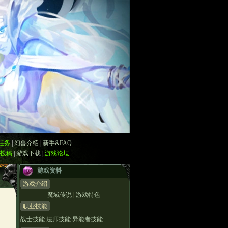
任务
|
幻兽介绍
|
新手&FAQ
投稿
|
游戏下载
|
游戏论坛
游戏资料
游戏介绍
魔域传说
|
游戏特色
职业技能
战士技能
法师技能
异能者技能