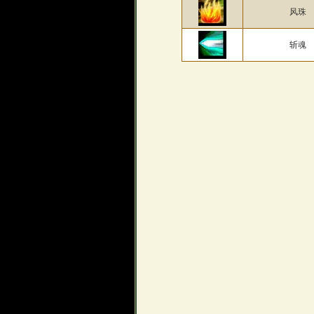
风珠
斩魂