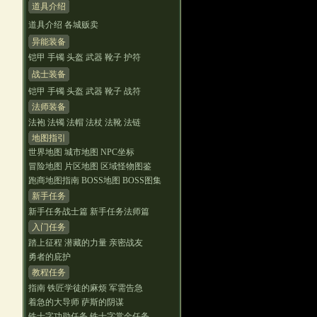
道具介绍
道具介绍
各城贩卖
异能装备
铠甲
手镯
头盔
武器
靴子
护符
战士装备
铠甲
手镯
头盔
武器
靴子
战符
法师装备
法袍
法镯
法帽
法杖
法靴
法链
地图指引
世界地图
城市地图
NPC坐标
冒险地图
片区地图
区域怪物图鉴
跑商地图指南
BOSS地图
BOSS图集
新手任务
新手任务战士篇
新手任务法师篇
入门任务
踏上征程
潜藏的力量
亲密战友
勇者的庇护
教程任务
指南
铁匠学徒的麻烦
军需告急
着急的大导师
萨斯的阴谋
铁十字功勋任务
铁十字赏金任务