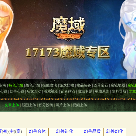
指南
|
特色介绍
|
角色介绍
|
技能魔法
|
游戏怪物
|
物品装备
|
道具宝石
|
魔域地图
|
魔域
心得
|
幻兽心得
|
玩家互动
|
游戏截图
|
记者站点
|
魔域专题
|
军团系统
|
资料导航
|
文章
文章上传
|
截图上传
|
积分投稿
|
照片上传
|
视频上传
育
初
中
高
幻兽合体
幻兽进化
幻兽品质
幻兽幻化
(
)(
)(
)