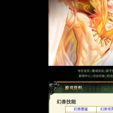
专区首页
|
魔域传说
|
新手
新闻中心
|
综合经验
|
职业
幻兽技能
幻兽图鉴
幻兽培