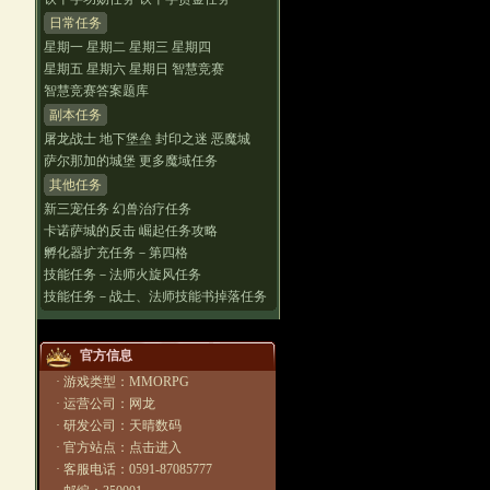
日常任务
星期一
星期二
星期三
星期四
星期五
星期六
星期日
智慧竞赛
智慧竞赛答案题库
副本任务
屠龙战士
地下堡垒
封印之迷
恶魔城
萨尔那加的城堡
更多魔域任务
其他任务
新三宠任务
幻兽治疗任务
卡诺萨城的反击
崛起任务攻略
孵化器扩充任务－第四格
技能任务－法师火旋风任务
技能任务－战士、法师技能书掉落任务
官方信息
· 游戏类型：MMORPG
· 运营公司：网龙
· 研发公司：天晴数码
· 官方站点：
点击进入
· 客服电话：0591-87085777