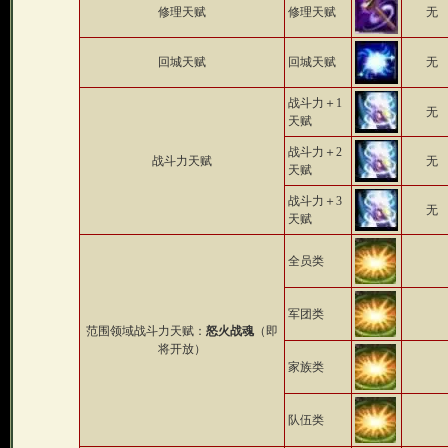
修理天赋
修理天赋
无
回城天赋
回城天赋
无
战斗力＋1
无
天赋
战斗力＋2
战斗力天赋
无
天赋
战斗力＋3
无
天赋
全员类
军团类
范围领域战斗力天赋：
怒火战魂
（即
将开放）
家族类
队伍类