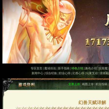
专区首页
|
魔域传说
|
新手指南
|
特色介绍
|
角色介绍
|
技能魔
新闻中心
|
综合经验
|
职业心得
|
幻兽心得
|
玩家互动
|
游戏截
文章上传
|
截图上传
|
积分投稿
幻兽天赋详解