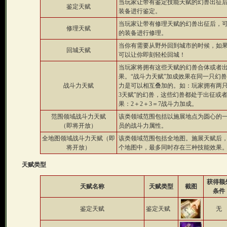
当玩家让带有鉴定技能天赋的幻兽出征后
鉴定天赋
装备进行鉴定。
当玩家让带有修理天赋的幻兽出征后，可
修理天赋
的装备进行修理。
当你有需要从野外回到城市的时候，如果
回城天赋
可以让你即刻轻松回城！
当玩家将拥有这些天赋的幻兽合体或者
果。“战斗力天赋”加成效果在同一只幻
战斗力天赋
力是可以相互叠加的。如：玩家拥有两只
3天赋”的幻兽，这些幻兽都处于出征或
果：2＋2＋3＝7战斗力加成。
范围领域战斗力天赋
该类领域范围包括以施展地点为圆心的
（即将开放）
员的战斗力属性。
全地图领域战斗力天赋（即
该类领域范围包括全地图。施展天赋后
将开放）
个地图中，最多同时存在三种技能效果
天赋类型
获得额
天赋名称
天赋类型
截图
条件
鉴定天赋
鉴定天赋
无