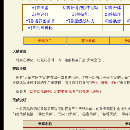
幻兽图鉴
幻兽培育
初
中
高
幻兽合体
(
)(
)(
)
幻兽评分
幻兽技能
幻兽操作
幻兽培养图鉴书
幻兽星级战斗力
幻兽换蛋
幻兽批量孵化
天赋空位
获取天赋
天
天赋空位
玩家在孵化、幻化幻兽时，有一定的机会开启“天赋空位”。
获取天赋
拥有“天赋空位”的幻兽在出生或者进化时，才有一定的几率获得“幻兽天赋”
天赋无法通过技能的学习来获得，而是通过幻兽的“
孵化
、
进化
、
幻化
”来实
请参考（
幻兽幻化说明
、
幻兽孵化说明
与
幻兽进化说明
）
天赋说明
一只高品质的幻兽最多可以同时拥有五个天赋技能，幻兽天赋同时也成为衡
幻兽天赋包括：“回程天赋”、“战斗力天赋”、“鉴定天赋”、“修理天赋”，即将
天赋名称
天