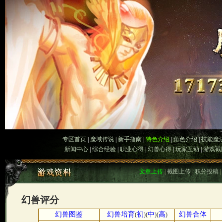
专区首页
|
魔域传说
|
新手指南
|
特色介绍
|
角色介绍
|
技能魔
新闻中心
|
综合经验
|
职业心得
|
幻兽心得
|
玩家互动
|
游戏截
文章上传
|
截图上传
|
积分投稿
幻兽评分
幻兽图鉴
幻兽培育
初
中
高
幻兽合体
(
)(
)(
)