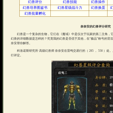
幻兽评分
幻兽技能
幻兽操作
幻兽培养图鉴书
幻兽星级战斗力
幻兽换蛋
幻兽批量孵化
奈奈安的幻兽评分研究
幻兽是一个复杂的生物，它们在《魔域》中是仅次于玩家的第二主角，它
幻兽的详细数据是怎样的？究竟我的幻兽是否优于其他，在“极品”称号的背
奈安替你解答。
科洛诺斯研究所·高级幻兽师 奈奈安在雷鸣交易行的（ 285 ， 558 ）处。
行评定。