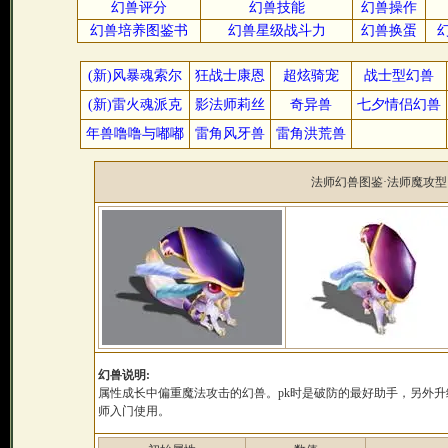
幻兽评分
幻兽技能
幻兽操作
幻兽培养图鉴书
幻兽星级战斗力
幻兽换蛋
(新)风暴魂索尔
狂战士康恩
超炫骑宠
战士型幻兽
(新)雷火魂派克
影法师莉丝
奇异兽
七夕情侣幻兽
年兽噜噜与嘟嘟
雷角风牙兽
雷角洪荒兽
法师幻兽图鉴·
法师魔攻型
幻兽说明:
属性成长中偏重魔法攻击的幻兽。pk时是破防的最好助手，另外
师入门使用。