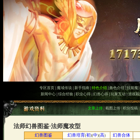
专区首页
|
魔域传说
|
新手指南
|
特色介绍
|
角色介绍
|
技能魔
新闻中心
|
综合经验
|
职业心得
|
幻兽心得
|
玩家互动
|
游戏截
文章上传
|
截图上传
|
积分投稿
法师幻兽图鉴·法师魔攻型
幻兽图鉴
幻兽培育
初
中
高
幻兽合体
(
)(
)(
)