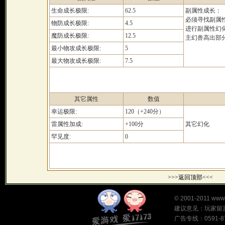
生命成长极限:
62.5
副属性成长：
必须寻找副属
物防成长极限:
4.5
进行副属性幻
魔防成长极限:
12.5
主幻兽高出部分
最小物攻成长极限:
5
最大物攻成长极限:
7.5
其它属性
数值
幸运极限:
120（+240分）
雷属性加成:
+100分
其它幻化
罕见度:
0
>>>返回顶部<<<
©
2001-2011
www
建议意见：
玩家留
广告专线：0591-87