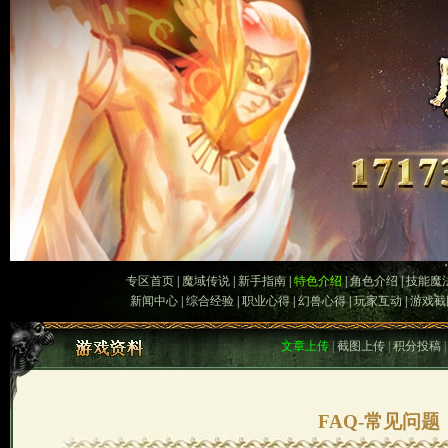
专区首页
|
魔域传说
|
新手指南
|
特色介绍
|
角色介绍
|
技能魔
新闻中心
|
综合经验
|
职业心得
|
幻兽心得
|
玩家互动
|
游戏截
文章上传
|
截图上传
|
积分投稿
FAQ-常见问题