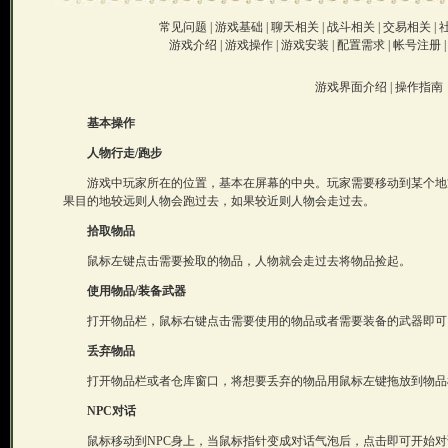
常见问题
|
游戏基础
|
聊天相关
|
战斗相关
|
交易相关
|
游戏介绍
|
游戏操作
|
游戏安装
|
配置需求
|
帐号注册
游戏界面介绍
|
操作指南
基本操作
人物行走/跑步
游戏中玩家所在的位置，基本在屏幕的中央。玩家需要移动到某个地
果目的地较远则人物会跑过去，如果较近则人物会走过去。
拾取物品
鼠标左键点击需要捡取的物品，人物就会走过去将物品捡起。
使用物品/装备武器
打开物品栏，鼠标右键点击需要使用的物品或者需要装备的武器即可
丢弃物品
打开物品栏或者仓库窗口，将想要丢弃的物品用鼠标左键拖放到物品
NPC对话
鼠标移动到NPC身上，当鼠标指针变成对话气泡后，点击即可开始对