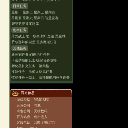
日常任务
星期一
星期二
星期三
星期四
星期五
星期六
星期日
智慧竞赛
智慧竞赛答案题库
副本任务
屠龙战士
地下堡垒
封印之迷
恶魔城
萨尔那加的城堡
更多魔域任务
其他任务
新三宠任务
幻兽治疗任务
卡诺萨城的反击
崛起任务攻略
孵化器扩充任务－第四格
技能任务－法师火旋风任务
技能任务－战士、法师技能书掉落任务
官方信息
· 游戏类型：MMORPG
· 运营公司：网龙
· 研发公司：天晴数码
· 官方站点：
点击进入
· 客服电话：0591-87085777