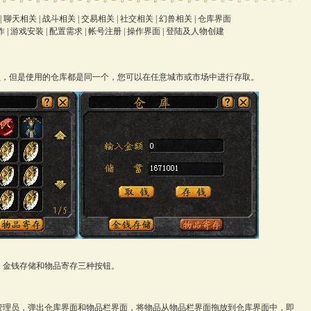
|
聊天相关
|
战斗相关
|
交易相关
|
社交相关
|
幻兽相关
|
仓库界面
作
|
游戏安装
|
配置需求
|
帐号注册
|
操作界面
|
登陆及人物创建
但是使用的仓库都是同一个，您可以在任意城市或市场中进行存取。
金钱存储和物品寄存三种按钮。
管理员，弹出仓库界面和物品栏界面，将物品从物品栏界面拖放到仓库界面中，即