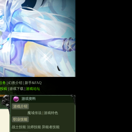
任务
|
幻兽介绍
|
新手&FAQ
投稿
|
游戏下载
|
游戏论坛
游戏资料
游戏介绍
魔域传说
|
游戏特色
职业技能
战士技能
法师技能
异能者技能