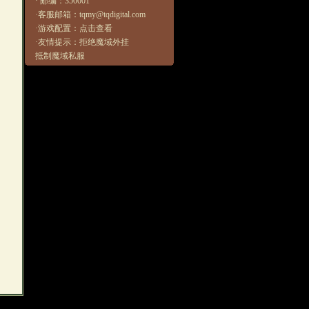
· 邮编：350001
·客服邮箱：tqmy@tqdigital.com
·游戏配置：
点击查看
·友情提示：拒绝魔域外挂
抵制魔域私服