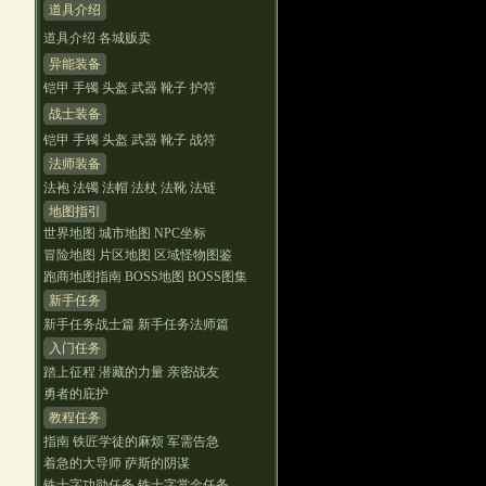
道具介绍
道具介绍
各城贩卖
异能装备
铠甲
手镯
头盔
武器
靴子
护符
战士装备
铠甲
手镯
头盔
武器
靴子
战符
法师装备
法袍
法镯
法帽
法杖
法靴
法链
地图指引
世界地图
城市地图
NPC坐标
冒险地图
片区地图
区域怪物图鉴
跑商地图指南
BOSS地图
BOSS图集
新手任务
新手任务战士篇
新手任务法师篇
入门任务
踏上征程
潜藏的力量
亲密战友
勇者的庇护
教程任务
指南
铁匠学徒的麻烦
军需告急
着急的大导师
萨斯的阴谋
铁十字功勋任务
铁十字赏金任务