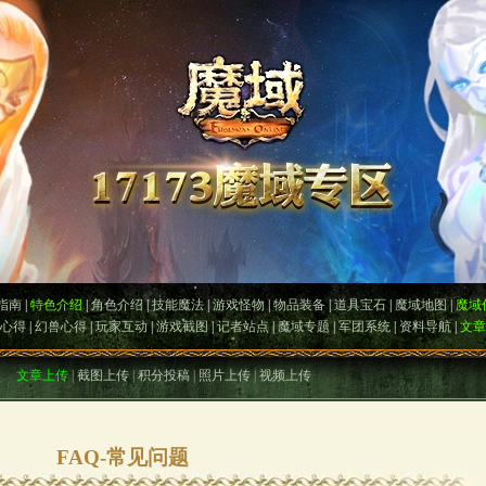
指南
|
特色介绍
|
角色介绍
|
技能魔法
|
游戏怪物
|
物品装备
|
道具宝石
|
魔域地图
|
魔域
心得
|
幻兽心得
|
玩家互动
|
游戏截图
|
记者站点
|
魔域专题
|
军团系统
|
资料导航
|
文章
文章上传
|
截图上传
|
积分投稿
|
照片上传
|
视频上传
FAQ-常见问题