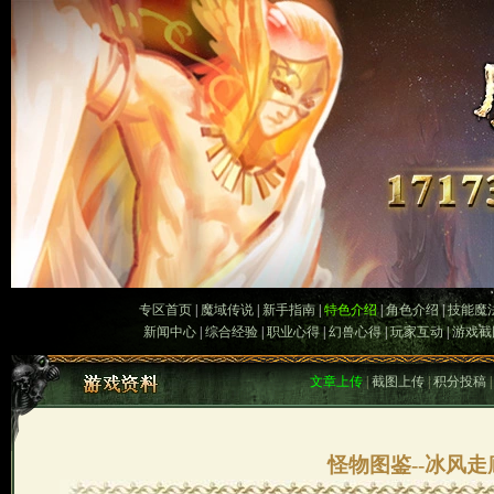
专区首页
|
魔域传说
|
新手指南
|
特色介绍
|
角色介绍
|
技能魔
新闻中心
|
综合经验
|
职业心得
|
幻兽心得
|
玩家互动
|
游戏截
文章上传
|
截图上传
|
积分投稿
怪物图鉴--冰风走