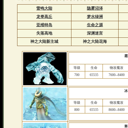
雷鸣大陆
隐雾沼泽
龙脊高丘
梦水绿洲
亚维特岛
生命之源
失落高地
深渊迷宫
神之大陆新主城
神之大陆花海
霜
等级
生命
物攻魔攻
700
65535
7600--8400
冰
等级
生命
物攻魔攻
800
65535
8600--8400
寒