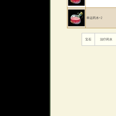
幸运药水+2
宝石
治疗药水