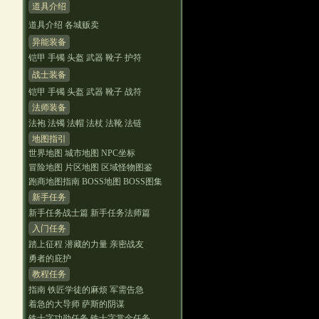
道具介绍
道具介绍
各城贩卖
异能装备
铠甲
手镯
头盔
武器
靴子
护符
战士装备
铠甲
手镯
头盔
武器
靴子
战符
法师装备
法袍
法镯
法帽
法杖
法靴
法链
地图指引
世界地图
城市地图
NPC坐标
冒险地图
片区地图
区域怪物图鉴
跑商地图指南
BOSS地图
BOSS图集
新手任务
新手任务战士篇
新手任务法师篇
入门任务
踏上征程
潜藏的力量
亲密战友
勇者的庇护
教程任务
指南
铁匠学徒的麻烦
军需告急
着急的大导师
萨斯的阴谋
铁十字功勋任务
铁十字赏金任务