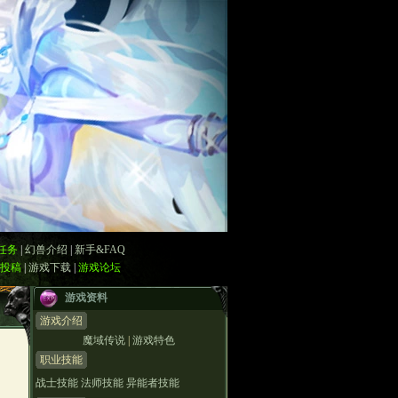
任务
|
幻兽介绍
|
新手&FAQ
投稿
|
游戏下载
|
游戏论坛
游戏资料
游戏介绍
魔域传说
|
游戏特色
职业技能
战士技能
法师技能
异能者技能