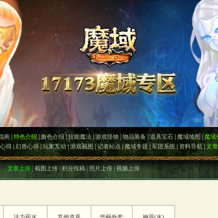
指南
|
特色介绍
|
角色介绍
|
技能魔法
|
游戏怪物
|
物品装备
|
道具宝石
|
魔域地图
|
魔域
心得
|
幻兽心得
|
玩家互动
|
游戏截图
|
记者站点
|
魔域专题
|
军团系统
|
资料导航
|
文章
文章上传
|
截图上传
|
积分投稿
|
照片上传
|
视频上传
法力药水
其他道具
华丽外套
神器(水)