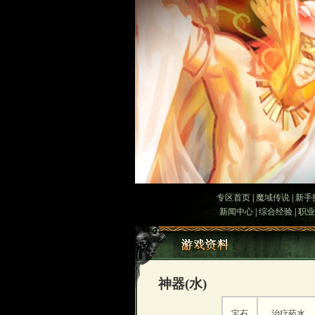
专区首页
|
魔域传说
|
新手
新闻中心
|
综合经验
|
职业
神器(水)
宝石
治疗药水