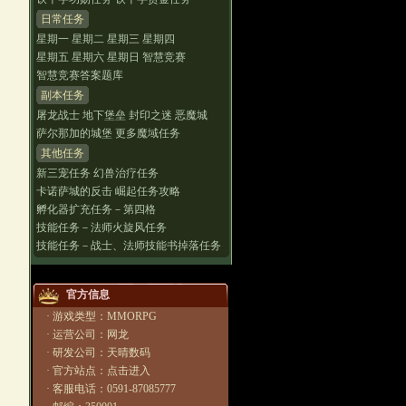
日常任务
星期一
星期二
星期三
星期四
星期五
星期六
星期日
智慧竞赛
智慧竞赛答案题库
副本任务
屠龙战士
地下堡垒
封印之迷
恶魔城
萨尔那加的城堡
更多魔域任务
其他任务
新三宠任务
幻兽治疗任务
卡诺萨城的反击
崛起任务攻略
孵化器扩充任务－第四格
技能任务－法师火旋风任务
技能任务－战士、法师技能书掉落任务
官方信息
· 游戏类型：MMORPG
· 运营公司：网龙
· 研发公司：天晴数码
· 官方站点：
点击进入
· 客服电话：0591-87085777