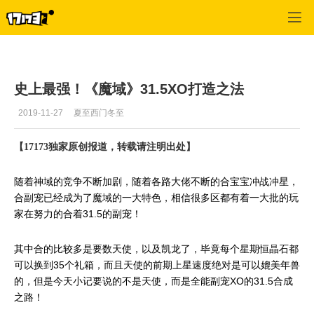
专区_《魔域》
>
玩家文章
>
正文
史上最强！《魔域》31.5XO打造之法
2019-11-27
夏至西门冬至
【17173独家原创报道，转载请注明出处】
随着神域的竞争不断加剧，随着各路大佬不断的合宝宝冲战冲星，
合副宠已经成为了魔域的一大特色，相信很多区都有着一大批的玩
31.5的副宠！
家在努力的合着
其中合的比较多是要数天使，以及凯龙了，毕竟每个星期恒晶石都
35个礼箱，而且天使的前期上星速度绝对是可以媲美年兽
可以换到
的，但是今天小记要说的不是天使，而是全能副宠XO的31.5合成
之路！