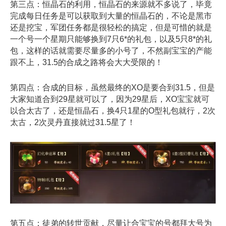
第三点：恒晶石的利用，恒晶石的来源就不多说了，毕竟
完成每日任务是可以获取到大量的恒晶石的，不论是黑市
还是挖宝，军团任务都是很轻松的搞定，但是可惜的就是
一个号一个星期只能够换到7只6*的礼包，以及5只8*的礼
包，这样的话就需要尽量多的小号了，不然副宝宝的产能
跟不上，31.5的合成之路将会大大受限的！
第四点：合成的目标，虽然最终的XO是要合到31.5，但是
大家知道合到29星就可以了，因为29星后，XO宝宝就可
以合太古了，还是恒晶石，换4只1星的O型礼包就行，2次
太古，2次灵丹直接就过31.5星了！
第五点：徒弟的转世贡献，尽量让合宝宝的号都拜大号为