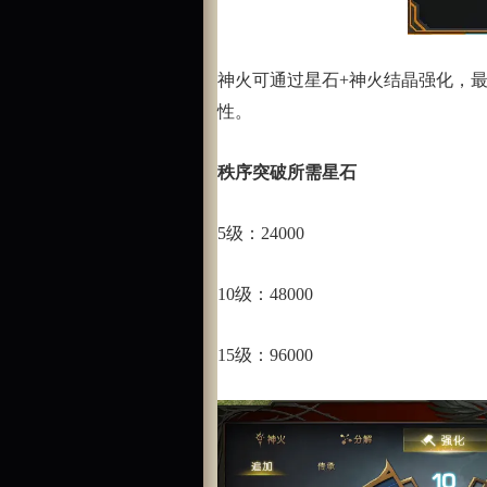
神火可通过星石+神火结晶强化，最
性。
秩序突破所需星石
5级：24000
10级：48000
15级：96000