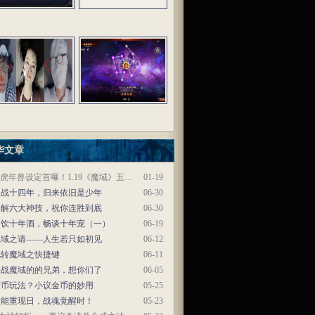
华文章
虎年兽设定首曝！1.19《魔域》五…
01-19
奋战十四年，归来依旧是少年
06-30
详解六大神技，祝你连胜到底
06-30
同饮十年酒，畅谈十年宠（一）
06-19
魔域之请——人生若只如初见
06-12
玩转魔域之快捷键
06-11
奋战魔域的的兄弟，想你们了
06-05
金币玩法？小议金币的妙用
05-25
技能重现日，战魂觉醒时！
05-23