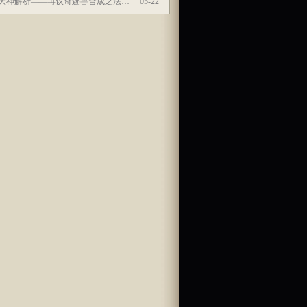
大神解析——再议奇迹兽合成之法…
05-22