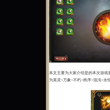
本文主要为大家介绍是的本次游戏
为英灵<万象<不朽<秩序<混沌<