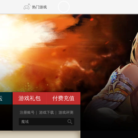
热门游戏
DNF
传奇4
剑网3旗舰版
新天龙八部
自由
诛仙世界
新仙侠5
坛
游戏礼包
付费充值
注册账号
|
游戏下载
|
游戏评测
