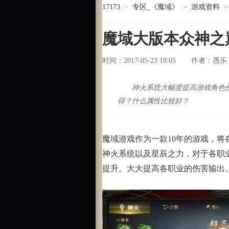
17173
>
专区_《魔域》
>
游戏资料
>
魔域大版本众神之
时间：2017-05-23 18:05
愚乐
作者：
神火系统大幅度提高游戏角色
得？什么属性比较好？
魔域游戏作为一款10年的游戏，将
神火系统以及星辰之力，对于各职
提升。大大提高各职业的伤害输出