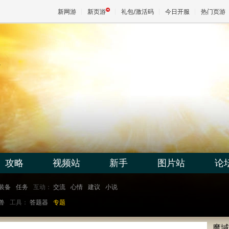
新网游
新页游
礼包/激活码
今日开服
热门页游
魔兽
天堂
王权与
攻略
视频站
新手
图片站
论
装备
任务
互动：
交流
心情
建议
小说
兽
工具：
答题器
专题
魔域