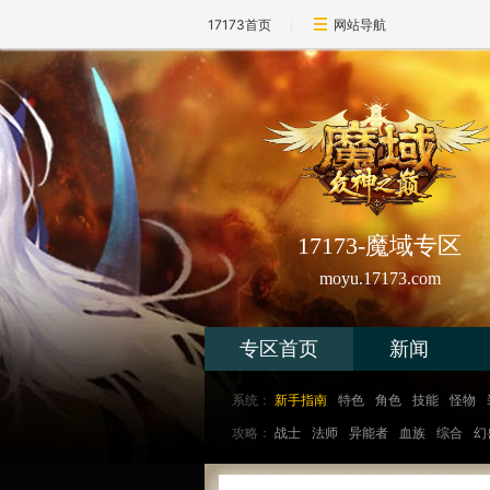
17173首页
网站导航
17173-魔域专区
moyu.17173.com
专区首页
新闻
系统：
新手指南
特色
角色
技能
怪物
攻略：
战士
法师
异能者
血族
综合
幻