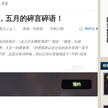
正文
，五月的碎言碎语！
雪儿メぁ √
99游戏
手机订阅
神评论
0
来源：
话给我问：“这几天去哪里潇洒?” 我说：“睡觉，玩游
啊，大五一的窝家里。”好吧我承认在过去的多年里我一直不
节里，总是没有消停锅，所以让你们觉着我是个“不羁”的浪
精
新闻导语
预约