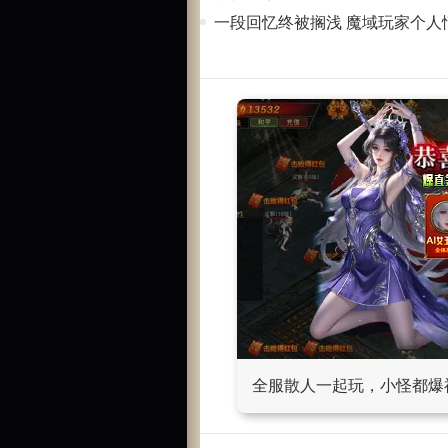
一段回忆终被搁浅 魔域玩家个人
全服散人一起玩，小怪都爆