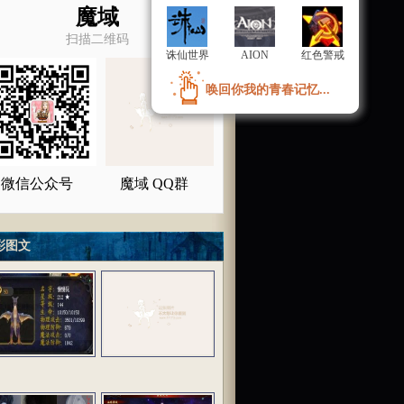
魔域
扫描二维码
诛仙世界
诛仙世界
AION
AION
红色警戒
红色警戒
唤回你我的青春记忆...
唤回你我的青春记忆...
微信公众号
魔域 QQ群
彩图文