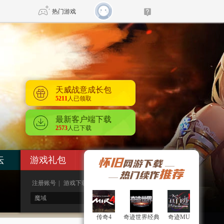
热门游戏
DNF
传奇4
天威战意成长包
剑网3旗舰版
新天龙八部
5211
人已领取
最新客户端下载
自由
诛仙世界
新仙侠5
2573
人已下载
坛
游戏礼包
付费充值
注册账号
|
游戏下载
|
游戏评测

传奇4
传奇4
奇迹世界经典
奇迹世界经典
奇迹MU
奇迹MU