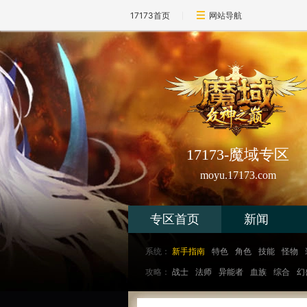
17173首页
网站导航
17173-魔域专区
moyu.17173.com
专区首页
新闻
系统：
新手指南
特色
角色
技能
怪物
攻略：
战士
法师
异能者
血族
综合
幻