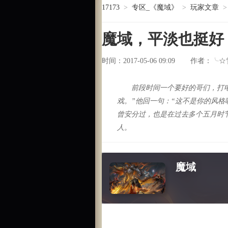
17173
>
专区_《魔域》
>
玩家文章
>
魔域，平淡也挺好
时间：2017-05-06 09:09
╰☆
作者：
前段时间一个要好的哥们，打电
戏。”他回一句：“这不是你的风格
曾安分过，也是在过去多个五月时
人。
魔域