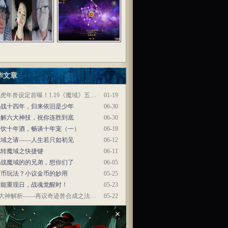
华文章
虎年兽设定首曝！1.19《魔域》五…
01-19
奋战十四年，归来依旧是少年
06-30
详解六大神技，祝你连胜到底
06-30
同饮十年酒，畅谈十年宠（一）
06-19
魔域之请——人生若只如初见
06-12
玩转魔域之快捷键
06-11
奋战魔域的的兄弟，想你们了
06-05
金币玩法？小议金币的妙用
05-25
技能重现日，战魂觉醒时！
05-23
大神解析——再议奇迹兽合成之法…
05-22
×