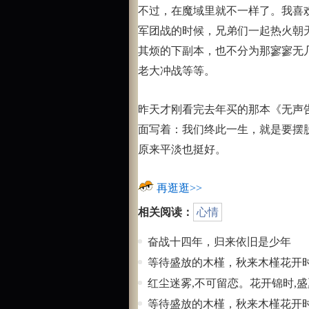
不过，在魔域里就不一样了。我喜
军团战的时候，兄弟们一起热火朝
其烦的下副本，也不分为那寥寥无
老大冲战等等。
昨天才刚看完去年买的那本《无声
面写着：我们终此一生，就是要摆
原来平淡也挺好。
再逛逛>>
相关阅读：
心情
奋战十四年，归来依旧是少年
等待盛放的木槿，秋来木槿花开
红尘迷雾,不可留恋。花开锦时,
等待盛放的木槿，秋来木槿花开