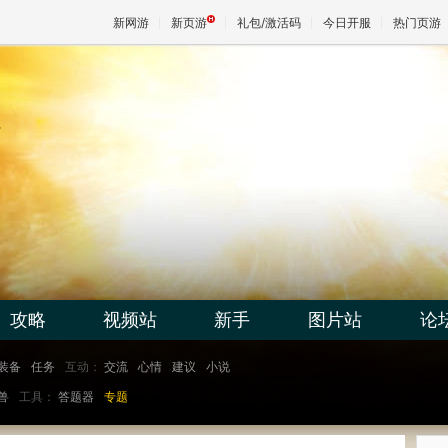
新网游
新页游
礼包/激活码
今日开服
热门页游
魔兽
天堂
王权与
攻略
视频站
新手
图片站
论
装备
任务
互动：
交流
心情
建议
小说
兽
工具：
答题器
专题