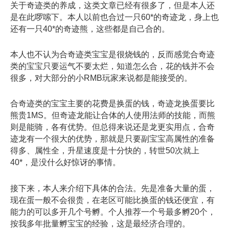
关于奇迹类的养成，这类文章已经有很多了，但是本人还
是在此啰嗦下。本人以前也合过一只60*的奇迹龙，身上也
还有一只40*的奇迹熊，这些都是自己合的。
本人也不认为合奇迹类宝宝是很烧钱的，反而感觉合奇迹
类的宝宝只要运气不要太烂，知道怎么合，花的钱并不会
很多，对大部分的小RMB玩家来说都是能接受的。
合奇迹类的宝宝主要的花费是换蛋的钱，奇迹龙换蛋要比
熊贵1MS。但奇迹龙能让合体的人使用法师的技能，而熊
则是能骑，各有优势。但总得来说还是龙更实用点，合奇
迹龙有一个很大的优势，那就是只要副宝宝高属性的准备
得多、属性全，升星速度是十分快的，转世50次就上
40*，是没什么好惊讶的事情。
接下来，本人来介绍下具体的合法。先是准备大量的蛋，
现在蛋一般不会很贵，在老区可能比换蛋的钱还便宜，有
能力的可以多开几个号孵。个人推荐一个号最多孵20个，
按我多年批量孵宝宝的经验，这是最经济合理的。