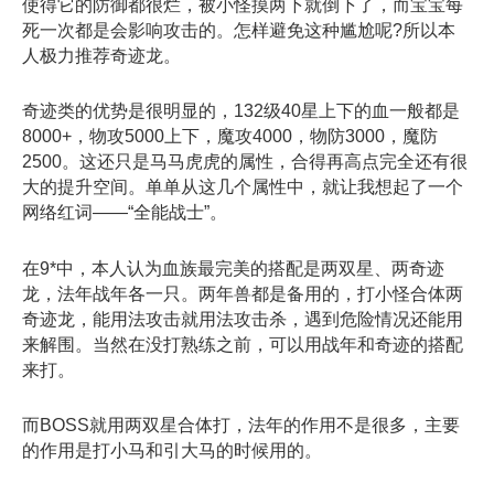
使得它的防御都很烂，被小怪摸两下就倒下了，而宝宝每
死一次都是会影响攻击的。怎样避免这种尴尬呢?所以本
人极力推荐奇迹龙。
奇迹类的优势是很明显的，132级40星上下的血一般都是
8000+，物攻5000上下，魔攻4000，物防3000，魔防
2500。这还只是马马虎虎的属性，合得再高点完全还有很
大的提升空间。单单从这几个属性中，就让我想起了一个
网络红词——“全能战士”。
在9*中，本人认为血族最完美的搭配是两双星、两奇迹
龙，法年战年各一只。两年兽都是备用的，打小怪合体两
奇迹龙，能用法攻击就用法攻击杀，遇到危险情况还能用
来解围。当然在没打熟练之前，可以用战年和奇迹的搭配
来打。
而BOSS就用两双星合体打，法年的作用不是很多，主要
的作用是打小马和引大马的时候用的。