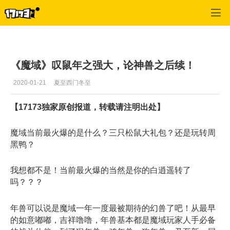
专区_《魔域》
>
玩家文章
>
正文
《魔域》叹鼠年之强大，论神兽之后续！
2020-01-21
夏至西门冬至
【17173独家原创报道，转载请注明出处】
魔域当前最火爆的是什么？三只松鼠大礼包？还是玩转周
黑鸭？
我想都不是！当前最火爆的当然是你的白逍遥转了
吗？？？
年兽可以说是魔域一年一度最被期待的幻兽了吧！从最早
的如意嘟嘟，吉祥噜噜，年兽基本都是魔域玩家人手必备