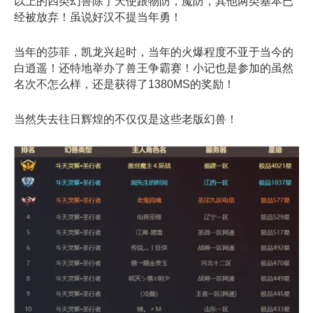
以上的四类幻兽除了天使跟物防，魔防，其他两类基本已
经被放弃！虽说好汉不提当年勇！
当年的莎菲，凯龙兴起时，当年的火爆程度不亚于当今的
白逍遥！还特地举办了兽王争霸赛！小记也是参加的虽然
名次不怎么样，还是获得了1380MS的奖励！
当然失去往日辉煌的不仅仅是这些老版幻兽！