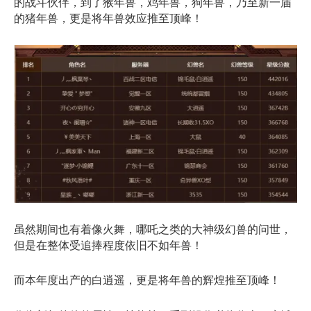
的战斗伙伴，到了猴年兽，鸡年兽，狗年兽，乃至新一届
的猪年兽，更是将年兽效应推至顶峰！
虽然期间也有着像火舞，哪吒之类的大神级幻兽的问世，
但是在整体受追捧程度依旧不如年兽！
而本年度出产的白逍遥，更是将年兽的辉煌推至顶峰！