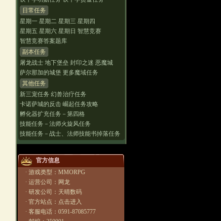
日常任务
星期一
星期二
星期三
星期四
星期五
星期六
星期日
智慧竞赛
智慧竞赛答案题库
副本任务
屠龙战士
地下堡垒
封印之迷
恶魔城
萨尔那加的城堡
更多魔域任务
其他任务
新三宠任务
幻兽治疗任务
卡诺萨城的反击
崛起任务攻略
孵化器扩充任务－第四格
技能任务－法师火旋风任务
技能任务－战士、法师技能书掉落任务
官方信息
· 游戏类型：MMORPG
· 运营公司：网龙
· 研发公司：天晴数码
· 官方站点：
点击进入
· 客服电话：0591-87085777