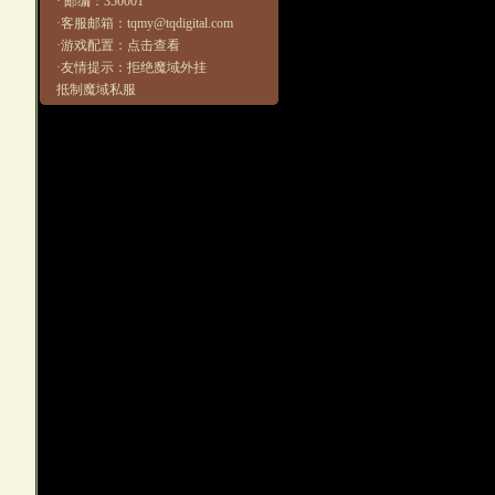
· 邮编：350001
·客服邮箱：tqmy@tqdigital.com
·游戏配置：
点击查看
·友情提示：拒绝魔域外挂
抵制魔域私服