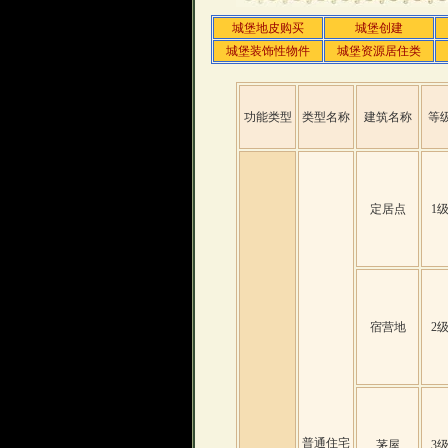
城堡地皮购买
城堡创建
城堡装饰性物件
城堡资源居住类
功能类型
类型名称
建筑名称
等
定居点
1
宿营地
2
普通住宅
茅屋
3