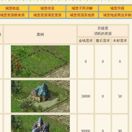
城堡收益
城堡传送
城堡子民详解
城堡升级
城堡资源粮食类
城堡资源满意度类
城堡资源其他类
城堡地皮商业并购
升级需
消耗的资源
级
图例
金钱需求
魔石需求
木材需求
级
0
0
0
级
50000
0
50
级
90000
0
90