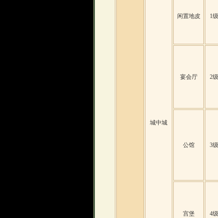
闲置地皮
1
宴会厅
2
城中城
公馆
3
宫堡
4