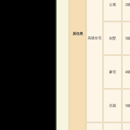
公寓
2
居住类
高级住宅
别墅
3
豪宅
4
庄园
5