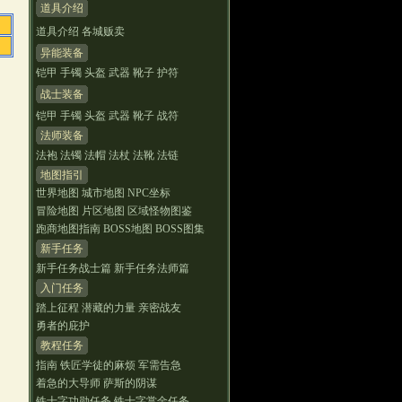
道具介绍
道具介绍
各城贩卖
异能装备
铠甲
手镯
头盔
武器
靴子
护符
战士装备
铠甲
手镯
头盔
武器
靴子
战符
法师装备
法袍
法镯
法帽
法杖
法靴
法链
地图指引
世界地图
城市地图
NPC坐标
冒险地图
片区地图
区域怪物图鉴
跑商地图指南
BOSS地图
BOSS图集
新手任务
新手任务战士篇
新手任务法师篇
入门任务
踏上征程
潜藏的力量
亲密战友
勇者的庇护
教程任务
指南
铁匠学徒的麻烦
军需告急
着急的大导师
萨斯的阴谋
铁十字功勋任务
铁十字赏金任务