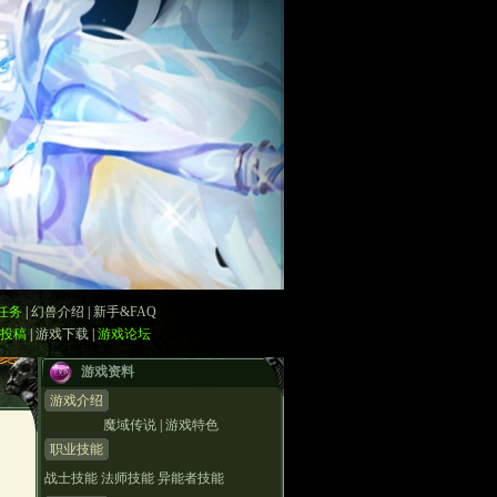
任务
|
幻兽介绍
|
新手&FAQ
投稿
|
游戏下载
|
游戏论坛
游戏资料
游戏介绍
魔域传说
|
游戏特色
职业技能
战士技能
法师技能
异能者技能