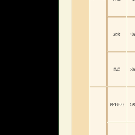
农舍
4
民居
5
居住用地
1