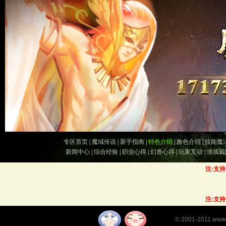
专区首页
|
魔域传说
|
新手指南
|
特色介绍
|
角色介绍
|
技能魔
新闻中心
|
综合经验
|
职业心得
|
幻兽心得
|
玩家互动
|
游戏截
注:支
注:支
©
2001-2011
www