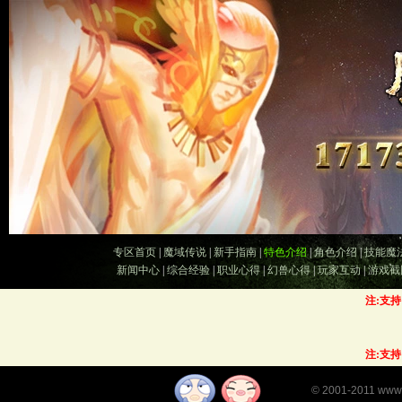
专区首页
|
魔域传说
|
新手指南
|
特色介绍
|
角色介绍
|
技能魔
新闻中心
|
综合经验
|
职业心得
|
幻兽心得
|
玩家互动
|
游戏截
注:支
注:支
©
2001-2011
www