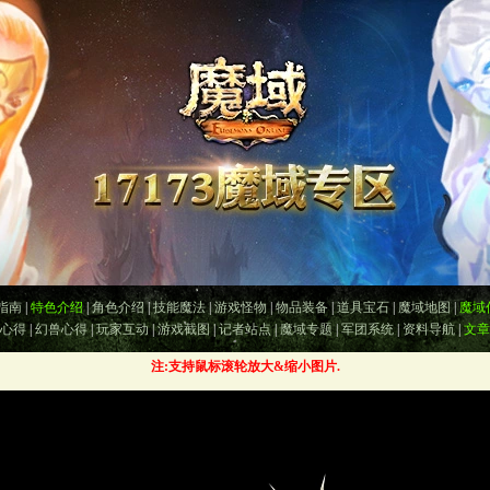
指南
|
特色介绍
|
角色介绍
|
技能魔法
|
游戏怪物
|
物品装备
|
道具宝石
|
魔域地图
|
魔域
心得
|
幻兽心得
|
玩家互动
|
游戏截图
|
记者站点
|
魔域专题
|
军团系统
|
资料导航
|
文章
注:支持鼠标滚轮放大&缩小图片.