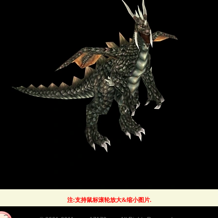
注:支持鼠标滚轮放大&缩小图片.