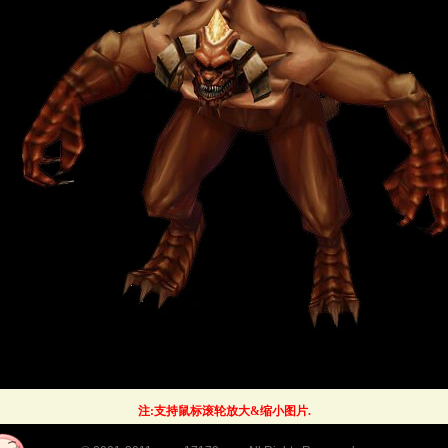
注:支持鼠标滚轮放大&缩小图片.