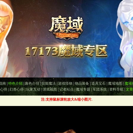
指南
|
特色介绍
|
角色介绍
|
技能魔法
|
游戏怪物
|
物品装备
|
道具宝石
|
魔域地图
|
魔域
心得
|
幻兽心得
|
玩家互动
|
游戏截图
|
记者站点
|
魔域专题
|
军团系统
|
资料导航
|
文章
注:支持鼠标滚轮放大&缩小图片.