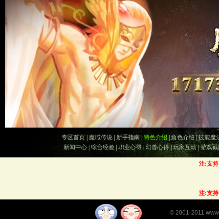
专区首页
|
魔域传说
|
新手指南
|
特色介绍
|
角色介绍
|
技能魔
新闻中心
|
综合经验
|
职业心得
|
幻兽心得
|
玩家互动
|
游戏截
注:支
注:支
©
2001-2011
www