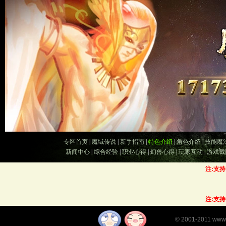
专区首页
|
魔域传说
|
新手指南
|
特色介绍
|
角色介绍
|
技能魔
新闻中心
|
综合经验
|
职业心得
|
幻兽心得
|
玩家互动
|
游戏截
注:支
注:支
©
2001-2011
www