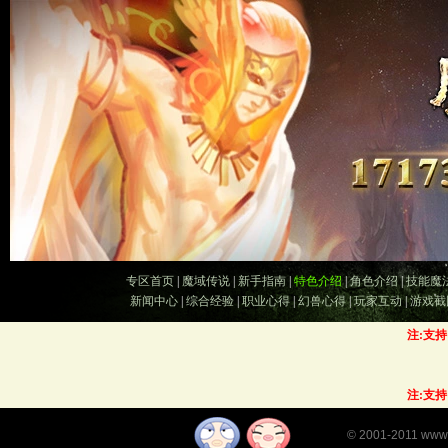
专区首页
|
魔域传说
|
新手指南
|
特色介绍
|
角色介绍
|
技能魔
新闻中心
|
综合经验
|
职业心得
|
幻兽心得
|
玩家互动
|
游戏截
注:支
注:支
©
2001-2011
www