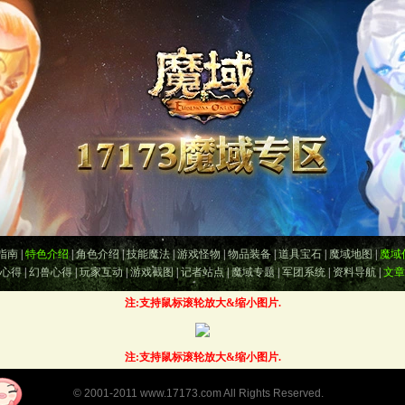
指南
|
特色介绍
|
角色介绍
|
技能魔法
|
游戏怪物
|
物品装备
|
道具宝石
|
魔域地图
|
魔域
心得
|
幻兽心得
|
玩家互动
|
游戏截图
|
记者站点
|
魔域专题
|
军团系统
|
资料导航
|
文章
注:支持鼠标滚轮放大&缩小图片.
注:支持鼠标滚轮放大&缩小图片.
©
2001-2011
www.17173.com
All Rights Reserved.