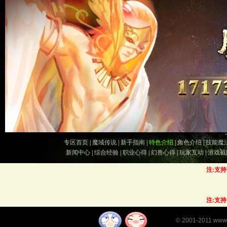
专区首页
|
魔域传说
|
新手指南
|
特色介绍
|
角色介绍
|
技能魔
新闻中心
|
综合经验
|
职业心得
|
幻兽心得
|
玩家互动
|
游戏截
注:支
注:支
©
2001-2011
www