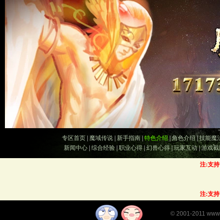
专区首页
|
魔域传说
|
新手指南
|
特色介绍
|
角色介绍
|
技能魔
新闻中心
|
综合经验
|
职业心得
|
幻兽心得
|
玩家互动
|
游戏截
注:支
注:支
©
2001-2011
www