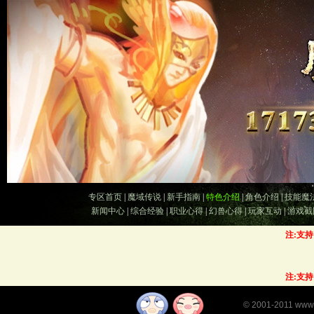
专区首页
|
魔域传说
|
新手指南
|
特色介绍
|
角色介绍
|
技能魔
新闻中心
|
综合经验
|
职业心得
|
幻兽心得
|
玩家互动
|
游戏截
注:支
注:支
©
2001-2011
www