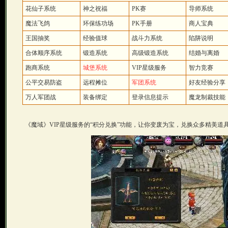
花仙子系统
神之祝福
PK赛
导师系统
魔法飞鸽
环保练功场
PK手册
商人宝典
王国抽奖
经验值球
战斗力系统
陷阱说明
合体顺序系统
锻造系统
高级锻造系统
结婚与离婚
跑商系统
城堡系统
VIP星级服务
智力竞赛
公平交易防盗
远程摊位
军团系统
好友经验分享
万人军团战
装备绑定
登录信息提示
魔龙制裁技能
《魔域》VIP星级服务的“积分兑换”功能，让你变废为宝，兑换众多精美道