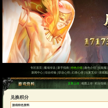
专区首页
|
魔域传说
|
新手指南
|
特色介绍
|
角色介绍
|
技能魔
新闻中心
|
综合经验
|
职业心得
|
幻兽心得
|
玩家互动
|
游戏截
文章上传
|
截图上传
|
积分投稿
兑换积分
游戏特色资料