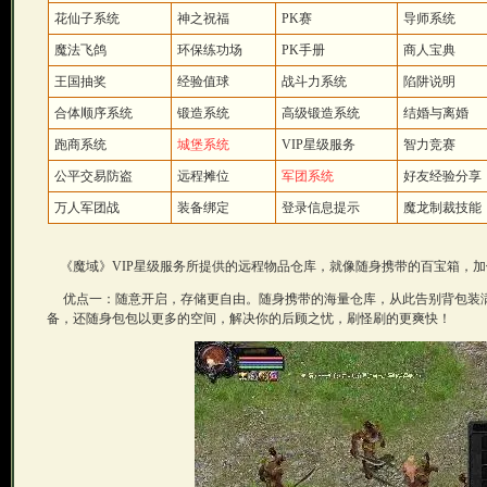
花仙子系统
神之祝福
PK赛
导师系统
魔法飞鸽
环保练功场
PK手册
商人宝典
王国抽奖
经验值球
战斗力系统
陷阱说明
合体顺序系统
锻造系统
高级锻造系统
结婚与离婚
跑商系统
城堡系统
VIP星级服务
智力竞赛
公平交易防盗
远程摊位
军团系统
好友经验分享
万人军团战
装备绑定
登录信息提示
魔龙制裁技能
《魔域》VIP星级服务所提供的远程物品仓库，就像随身携带的百宝箱，加
优点一：随意开启，存储更自由。随身携带的海量仓库，从此告别背包装
备，还随身包包以更多的空间，解决你的后顾之忧，刷怪刷的更爽快！