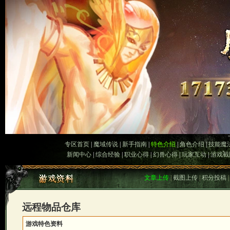
专区首页
|
魔域传说
|
新手指南
|
特色介绍
|
角色介绍
|
技能魔
新闻中心
|
综合经验
|
职业心得
|
幻兽心得
|
玩家互动
|
游戏截
文章上传
|
截图上传
|
积分投稿
远程物品仓库
游戏特色资料