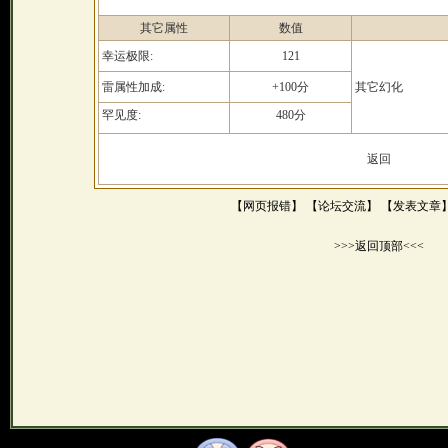
其它属性
数值
幸运极限:
121
雷属性加成:
+100分
其它幻化
罕见度:
480分
返回
【网页报错】
【论坛交流】
【发表文章
>>>返回顶部<<<